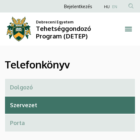
Telefonkönyv
Ugrás
Anonim
Bejelentkezés
HU
EN
a
Felhasználói
|
tartalomra
Debreceni Egyetem
fiók
Tehetséggondozó
Tehetséggondozó
menüje
Program (DETEP)
Program
(DETEP)
Telefonkönyv