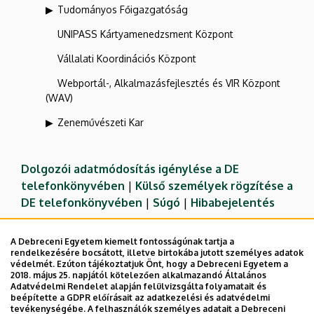
Tudományos Főigazgatóság
UNIPASS Kártyamenedzsment Központ
Vállalati Koordinációs Központ
Webportál-, Alkalmazásfejlesztés és VIR Központ
(WAV)
Zeneművészeti Kar
Dolgozói adatmódosítás igénylése a DE
telefonkönyvében
|
Külső személyek rögzítése a
DE telefonkönyvében
|
Súgó
|
Hibabejelentés
A Debreceni Egyetem kiemelt fontosságúnak tartja a
rendelkezésére bocsátott, illetve birtokába jutott személyes adatok
védelmét. Ezúton tájékoztatjuk Önt, hogy a Debreceni Egyetem a
2018. május 25. napjától kötelezően alkalmazandó Általános
Adatvédelmi Rendelet alapján felülvizsgálta folyamatait és
beépítette a GDPR előírásait az adatkezelési és adatvédelmi
tevékenységébe. A felhasználók személyes adatait a Debreceni