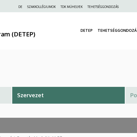
Felső
DE
SZAKKOLLÉGIUMOK
TDK MŰHELYEK
TEHETSÉGGONDOZÁS
navigáció
DETEP
TEHETSÉGGONDOZÁ
ram (DETEP)