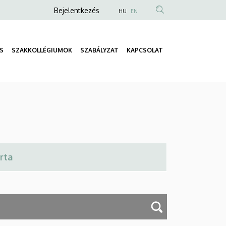
Anonim
Bejelentkezés
HU
EN
Felhasználói
fiók
S
SZAKKOLLÉGIUMOK
SZABÁLYZAT
KAPCSOLAT
menüje
Fő
navigáció