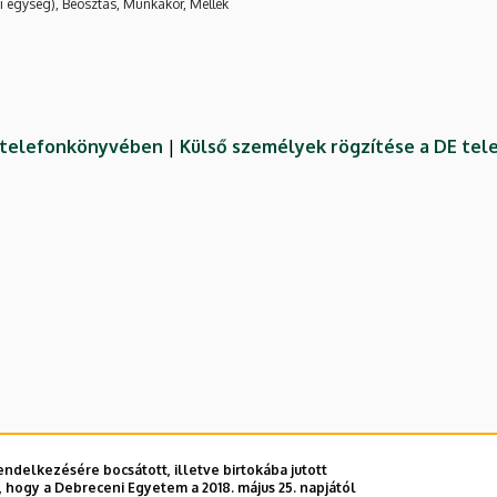
i egység), Beosztás, Munkakör, Mellék
E telefonkönyvében
|
Külső személyek rögzítése a DE te
ndelkezésére bocsátott, illetve birtokába jutott
 hogy a Debreceni Egyetem a 2018. május 25. napjától