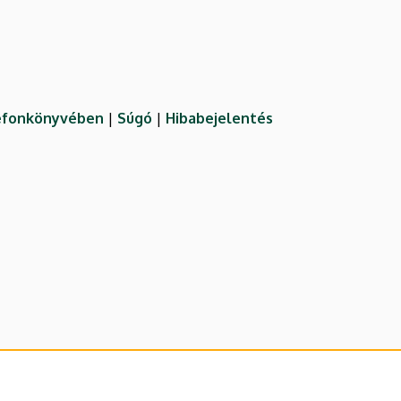
lefonkönyvében
|
Súgó
|
Hibabejelentés