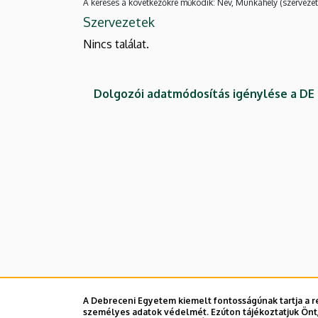
A keresés a következőkre működik: Név, Munkahely (szervezet
Szervezetek
Nincs találat.
Dolgozói adatmódosítás igénylése a D
A Debreceni Egyetem kiemelt fontosságúnak tartja a re
személyes adatok védelmét. Ezúton tájékoztatjuk Önt,