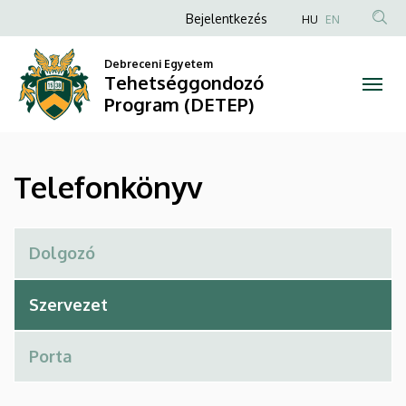
Telefonkönyv
Ugrás
Anonim
Bejelentkezés
HU
EN
a
Felhasználói
|
tartalomra
Debreceni Egyetem
fiók
Tehetséggondozó
Tehetséggondozó
menüje
Program (DETEP)
Program
(DETEP)
Telefonkönyv