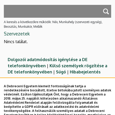
A keresés a következőkre működik: Név, Munkahely (szervezeti egység),
Beosztás, Munkakör, Mellék
Szervezetek
Nincs találat.
Dolgozói adatmódosítás igénylése a DE
telefonkönyvében
|
Külső személyek rögzítése a
DE telefonkönyvében
|
Súgó
|
Hibabejelentés
A Debreceni Egyetem kiemelt fontosságúnak tartja a
rendelkezésére bocsátott, illetve birtokába jutott személyes adatok
védelmét. Ezúton tájékoztatjuk Önt, hogy a Debreceni Egyetem a
2018. május 25. napjától kötelezően alkalmazandó Általános
Adatvédelmi Rendelet alapján felülvizsgálta folyamatait és
beépítette a GDPR előírásait az adatkezelési és adatvédelmi
tevékenységébe. A felhasználók személyes adatait a Debreceni
Egyetem korábban is teljes körültekintéssel kezelte, megfelelve az