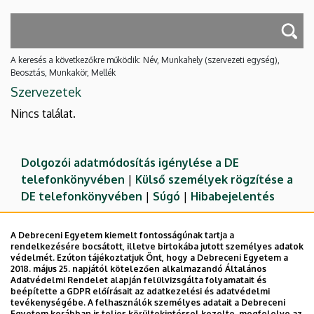
A keresés a következőkre működik: Név, Munkahely (szervezeti egység),
Beosztás, Munkakör, Mellék
Szervezetek
Nincs találat.
Dolgozói adatmódosítás igénylése a DE
telefonkönyvében
|
Külső személyek rögzítése a
DE telefonkönyvében
|
Súgó
|
Hibabejelentés
A Debreceni Egyetem kiemelt fontosságúnak tartja a
rendelkezésére bocsátott, illetve birtokába jutott személyes adatok
védelmét. Ezúton tájékoztatjuk Önt, hogy a Debreceni Egyetem a
2018. május 25. napjától kötelezően alkalmazandó Általános
Adatvédelmi Rendelet alapján felülvizsgálta folyamatait és
beépítette a GDPR előírásait az adatkezelési és adatvédelmi
tevékenységébe. A felhasználók személyes adatait a Debreceni
Egyetem korábban is teljes körültekintéssel kezelte, megfelelve az