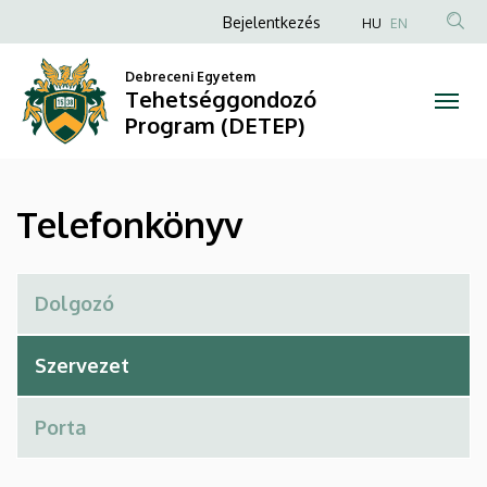
Telefonkönyv
Ugrás
Anonim
Bejelentkezés
HU
EN
a
Felhasználói
|
tartalomra
Debreceni Egyetem
fiók
Tehetséggondozó
Tehetséggondozó
menüje
Program (DETEP)
Program
(DETEP)
Telefonkönyv