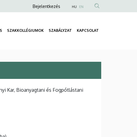
Anonim
Bejelentkezés
HU
EN
Felhasználói
fiók
S
SZAKKOLLÉGIUMOK
SZABÁLYZAT
KAPCSOLAT
menüje
Fő
navigáció
i Kar, Bioanyagtani és Fogpótlástani
ba)