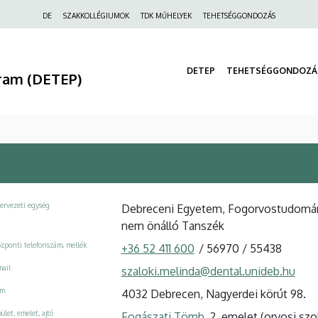
Felső
DE
SZAKKOLLÉGIUMOK
TDK MŰHELYEK
TEHETSÉGGONDOZÁS
navigáció
DETEP
TEHETSÉGGONDOZÁ
ram (DETEP)
ervezeti egység
Debreceni Egyetem, Fogorvostudomány
nem önálló Tanszék
zponti telefonszám, mellék
+36 52 411 600
/
56970
/
55438
ail
szaloki.melinda@dental.unideb.hu
ím
4032 Debrecen, Nagyerdei körút 98.
ület, emelet, ajtó
Fogászati Tömb
, 2. emelet (orvosi szo