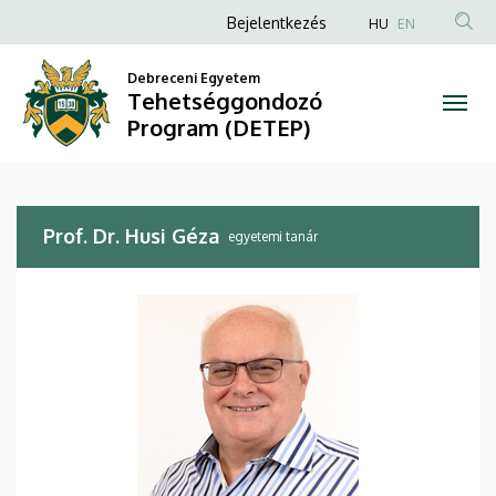
Prof.
Ugrás
Anonim
Bejelentkezés
HU
EN
a
Felhasználói
Dr.
tartalomra
Debreceni Egyetem
fiók
Tehetséggondozó
Husi
menüje
Program (DETEP)
Géza
|
Prof. Dr. Husi Géza
Tehetséggondozó
egyetemi tanár
Program
(DETEP)