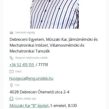
Szervezeti egység
Debreceni Egyetem, Műszaki Kar, Járműmérnöki és
Mechatronikai Intézet, Villamosmérnöki és
Mechatronikai Tanszék
Központi telefonszám, mellék
+36 52 415 155
/
77751
Email
husigeza@eng.unideb.hu
Cím
4028 Debrecen Ótemető utca 2-4
Épület, emelet, ajtó
Műszaki Kar "B" épület
, 1. emelet, B.1.10