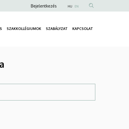
Anonim
Bejelentkezés
HU
EN
Felhasználói
fiók
S
SZAKKOLLÉGIUMOK
SZABÁLYZAT
KAPCSOLAT
menüje
Fő
navigáció
a