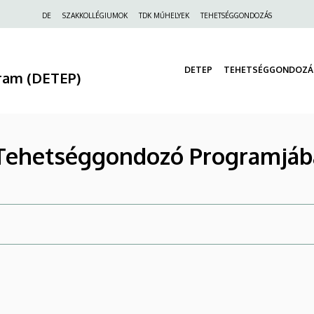
Felső
DE
SZAKKOLLÉGIUMOK
TDK MŰHELYEK
TEHETSÉGGONDOZÁS
navigáció
DETEP
TEHETSÉGGONDOZÁ
ram (DETEP)
E Tehetséggondozó Programjáb