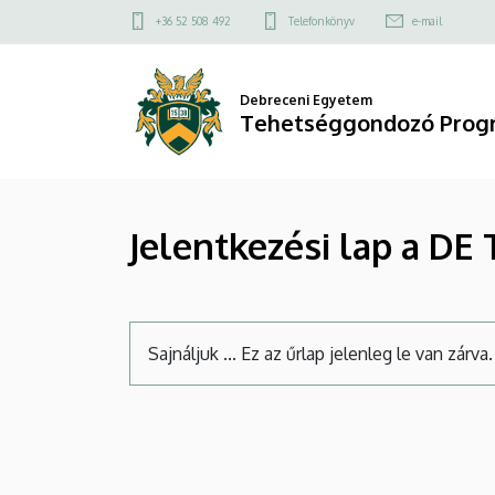
Jelentkezési
Ugrás
Felső
+36 52 508 492
Telefonkönyv
e-mail
a
kapcsolat
lap
tartalomra
menü
a
Debreceni Egyetem
Tehetséggondozó Prog
DE
Tehetséggondozó
Jelentkezési lap a D
Programjába
|
Tehetséggondozó
Állapotüzenet
Sajnáljuk ... Ez az űrlap jelenleg le van zárva.
Program
(DETEP)